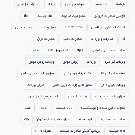
بارنامه
مانیفست
تعرفه ترجیحی
تعرفه
صادرات گازوئیل
قوانین صادرات گازوئیل
ممنوعیت صادرات
eta چیست
ifs
استاندارد های بین المللی
cut off time
حمل و نقل
حمل دریایی
pi
صادرات و واردات
صادرات لامپ
صادرات چراغ
صادرات وسایل روشنایی
dpu
اینکوترمز 2020
صادرات
واردات گاز مبرد
واردات
روغن موتور
واردات روغن موتور
مشخصات فنی کالا
کد تعرفه چربی دامی
میزان واردات چربی دامی
واردات چربی دامی
مجوز های واردات چربی دامی
میزان واردات
میزان واردات پمپ آب
واردات از چین
واردات پمپ آب از چین
تفاوت تامین کننده و تولیدکننده
sgs چیست
fssai
هند
صادرات آلومینیوم
آلومینیوم
میزان صادرات آلومینیوم
cip
era چیست
ارزیابی آمادگی صادرات چیست
تعرفه mfn