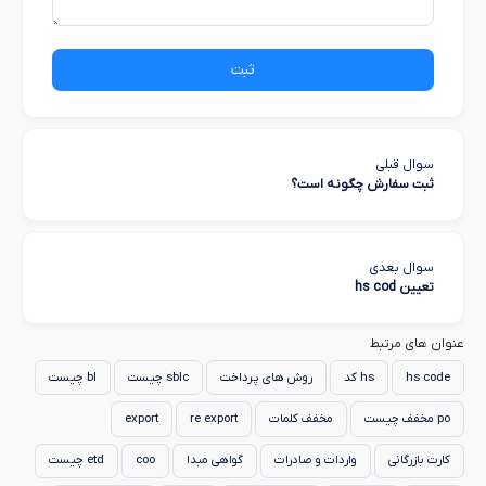
ثبت
سوال قبلی
ثبت سفارش چگونه است؟
سوال بعدی
تعیین hs cod
عنوان های مرتبط
hs code
hs کد
روش های پرداخت
sblc چیست
bl چیست
po مخفف چیست
مخفف کلمات
re export
export
کارت بازرگانی
واردات و صادرات
گواهی مبدا
coo
etd چیست