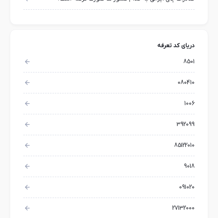
دریای کد تعرفه
8501
080410
1006
392099
85122010
9018
091020
27132000