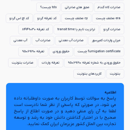
صادرات کاه گندم
مجوز های صادراتی
tds چیست؟
era مخفف چیست
cy مخفف چیست
کد تعرفه گردو
کد اچ اس گردو
صادرات گردو
ترانزیت تایم یا transit time
کد تعرفه 84149030
میزان واردات کمپرسور
صادرات آب معدنی
صادرات آب
آب معدنی
fumigation certificate چیست
حقوق ورودی
تعرفه 95069190
حقوق ورودی به شماره تعرفه 95069190
تعرفه واردات
صادرات بنتونیت
بنتونیت
کاربردهای بنتونیت
اطلاعیه
پاسخ به سوالات توسط کاربران به صورت داوطلبانه داده
می شود، در صورتی که پاسخی از نظر شما نادرست است
لطفا به آن رای منفی دهید و در صورت اطلاع از پاسخ
صحیح با در اختیار گذاشتن دانش خود به رشد و توسعه
تجارت بین الملل کشور عزیزمان ایران کمک نمایید.