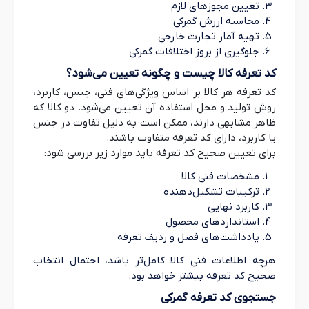
تعیین مجوزهای لازم
سایر مصنوعات از مواد پلاستیکی و مصنوعات از سایر مواد مشمول شماره
3926
محاسبه ارزش گمرکی
articles of other materials of headings 39.01 to 39.14.
تهیه آمار تجارت خارجی
جلوگیری از بروز اختلافات گمرکی
فرآورده‌ها از انواعی که برای تغذیه حیوانات مورد استفاده 
2309
Preparations of a kind used in animal feeding.
کد تعرفه کالا چیست و چگونه تعیین می‌شود؟
کد تعرفه هر کالا بر اساس ویژگی‌های فنی، جنس، کاربرد،
فرآورده‌های زیبایی و آرایشی و فرآورده‌ها برای نگاهداری و مرا
3304
روش تولید و محل استفاده آن تعیین می‌شود. دو کالا که
n preparations; manicure or pedicure preparations.
ظاهر مشابهی دارند، ممکن است به دلیل تفاوت در جنس
یا کاربرد، دارای کد تعرفه متفاوت باشند.
سنگ آهن و کنسانتره‌های آن، از جمله پیریت آهن تفته ش
2601
برای تعیین صحیح کد تعرفه باید موارد زیر بررسی شود:
res and concentrates, including roasted iron pyrites.
مشخصات فنی کالا
قند و شکر نیشکر یا چغندر و ساکارز خالص از لحاظ شیم
ترکیبات تشکیل‌دهنده
1701
t sugar and chemically pure sucrose, in solid form.
کاربرد نهایی
استانداردهای محصول
یادداشت‌های فصل و ردیف تعرفه
هرچه اطلاعات فنی کالا کامل‌تر باشد، احتمال انتخاب
صحیح کد تعرفه بیشتر خواهد بود.
جستجوی کد تعرفه گمرکی