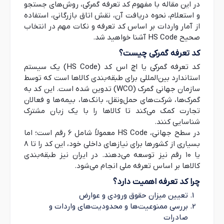
0901
در این مقاله با مفهوم کد تعرفه گمرکی، روش‌های جستجو
ee substitutes containing coffee in any proportion.
و استعلام، نحوه دریافت آن، نقش اتاق بازرگانی، استفاده
از آمار واردات بر اساس کد تعرفه و نکات مهم در انتخاب
اجزاء و قطعات و متفرعات وسایل نقلیه موتوری مشمول شماره‌های ۰۱ ۸۷ 
8708
صحیح HS Code آشنا خواهید شد.
s of the motor vehicles of headings 87.01 to 87.05.
کد تعرفه گمرکی چیست؟
فرش و سایرکفپوش‌ها از موادنسجی، منگوله باف (Tufted)، حتی آماده مصرف.
کد تعرفه گمرکی یا
اچ اس کد
(HS Code) یک سیستم
5703
ile floor coverings, tufted, whether or not made up.
استاندارد بین‌المللی برای طبقه‌بندی کالاها است که توسط
سازمان جهانی گمرک (WCO) تدوین شده است. این کد به
چربی خوک، به غیر از چربی گوشت و چربی ماکیان، ذوب نشده یا به نحو دیگر استخراج 
گمرک‌ها، شرکت‌های حمل‌ونقل، بانک‌ها، بیمه‌ها و فعالان
0209
h, chilled, frozen, salted, in brine, dried or smoked.
تجارت کمک می‌کند تا کالاها را با یک زبان مشترک
شناسایی کنند.
نقره (از جمله نقره آبکاری شده با طلا یا پلاتین) به اشکا
در سطح جهانی، HS Code معمولاً شامل ۶ رقم است؛ اما
7106
ht or in semimanufactured forms, or in powder form.
بسیاری از کشورها برای نیازهای داخلی خود، این کد را تا ۸
یا ۱۰ رقم نیز توسعه می‌دهند. در ایران نیز طبقه‌بندی
محصولات نباتی که در جای دیگر گفته نشده و مشمول شم
کالاها بر اساس تعرفه ملی انجام می‌شود.
1404
able products not elsewhere specified or included.
چرا کد تعرفه اهمیت دارد؟
تعیین میزان حقوق ورودی و عوارض
مصنوعات دیگر از آهن یا از فولاد.
7326
بررسی ممنوعیت‌ها و محدودیت‌های واردات و
Other articles of iron or steel.
صادرات