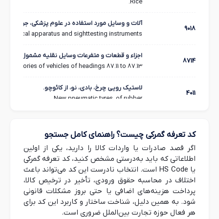
Rice.
آلات و وسایل مورد استفاده در علوم پزشکی، جراحی، دند
9018
ctromedical apparatus and sighttesting instruments.
اجزاء و قطعات و متفرعات وسایل نقلیه مشمول شماره‌های ۱۱ ۸۷ لغایت ۱۳ 
8714
 accessories of vehicles of headings 87.11 to 87.13.
لاستیک رویی چرخ، بادی، نو، از کائوچو.
4011
New pneumatic tyres, of rubber.
اتومبیل‌های سواری و سایر وسایل نقلیه موتوری‌که اساساً برای حمل اشخاص طراحی شده‌اند (غیر از آنها
8703
g 87.02), including station wagons and racing cars.
کد تعرفه گمرکی چیست؟ راهنمای کامل جستجو
اگر قصد صادرات یا واردات کالا را دارید، یکی از اولین
کاشی و چهارگوش و لوح سرامیکی برای فرش کردن یا روکش کر
6907
اطلاعاتی که باید به‌درستی مشخص کنید، کد تعرفه گمرکی
ke, whether or not on a backing; finishing ceramics.
یا HS Code است. انتخاب نادرست این کد می‌تواند باعث
اختلاف در محاسبه حقوق ورودی، تأخیر در ترخیص کالا،
شکلات و سایر فرآورده‌های خوراکی دارای کاکائو.
1806
پرداخت هزینه‌های اضافی یا حتی بروز مشکلات قانونی
ate and other food preparations containing cocoa.
شود. به همین دلیل، شناخت ساختار و کاربرد این کد برای
هر فعال حوزه تجارت بین‌الملل ضروری است.
قهوه، حتی بوداده یا کافئین گرفته شده؛ پوست قهوه؛ ب