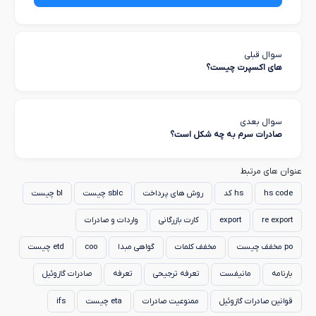
سوال قبلی
های اکسپرت چیست؟
سوال بعدی
صادرات سرم به چه شکل است؟
عنوان های مرتبط
hs code
hs کد
روش های پرداخت
sblc چیست
bl چیست
re export
export
کارت بازرگانی
واردات و صادرات
po مخفف چیست
مخفف کلمات
گواهی مبدا
coo
etd چیست
بارنامه
مانیفست
تعرفه ترجیحی
تعرفه
صادرات گازوئیل
قوانین صادرات گازوئیل
ممنوعیت صادرات
eta چیست
ifs