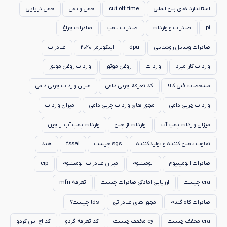
استاندارد های بین المللی
cut off time
حمل و نقل
حمل دریایی
pi
صادرات و واردات
صادرات لامپ
صادرات چراغ
صادرات وسایل روشنایی
dpu
اینکوترمز 2020
صادرات
واردات گاز مبرد
واردات
روغن موتور
واردات روغن موتور
مشخصات فنی کالا
کد تعرفه چربی دامی
میزان واردات چربی دامی
واردات چربی دامی
مجوز های واردات چربی دامی
میزان واردات
میزان واردات پمپ آب
واردات از چین
واردات پمپ آب از چین
تفاوت تامین کننده و تولیدکننده
sgs چیست
fssai
هند
صادرات آلومینیوم
آلومینیوم
میزان صادرات آلومینیوم
cip
era چیست
ارزیابی آمادگی صادرات چیست
تعرفه mfn
صادرات کاه گندم
مجوز های صادراتی
tds چیست؟
era مخفف چیست
cy مخفف چیست
کد تعرفه گردو
کد اچ اس گردو