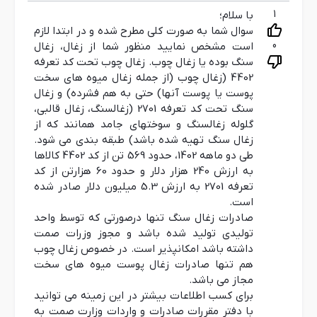
1
با سلام؛
سوال شما به صورت کلی مطرح شده و در ابتدا لازم
0
است مشخص نمایید منظور شما از زغال، زغال
سنگ بوده یا زغال چوب. زغال چوب تحت کد تعرفه
4402 (زغال چوب (از جمله زغال میوه های سخت
پوست یا پوست آنها) حتی به هم فشرده) و زغال
سنگ تحت کد تعرفه 2701 (زغالسنگ، زغال قالبی،
گلوله زغالسنگ و سوختهای جامد همانند که از
زغال سنگ تهیه شده باشد) طبقه بندی می شود.
طی دو ماهه 1402، حدود 569 تن از کد 4402 کالاها
به ارزش 240 هزار دلار و حدود 60 هزارتن از کد
تعرفه 2701 به ارزش 5.3 میلیون دلار صادر شده
است.
صادرات زغال سنگ تنها درصورتی که توسط واحد
تولیدی تولید شده باشد و مجوز وزرات صمت
داشته باشد امکانپذیر است. در خصوص زغال چوب
هم تنها صادرات زغال پوست میوه های سخت
مجاز می باشد.
برای کسب اطلاعات بیشتر در این زمینه می توانید
با دفتر مقررات صادرات و واردات وزارت صمت به