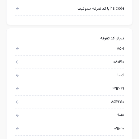
hs code یا کد تعرفه بنتونیت
دریای کد تعرفه
8501
080410
1006
392099
85122010
9018
091020