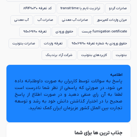
صادرات گردو
ترانزیت تایم یا transit time
کد تعرفه 84149030
میزان واردات کمپرسور
صادرات آب معدنی
صادرات آب
آب معدنی
fumigation certificate چیست
حقوق ورودی
تعرفه 95069190
حقوق ورودی به شماره تعرفه 95069190
تعرفه واردات
صادرات بنتونیت
بنتونیت
کاربردهای بنتونیت
شرکت آراد برندینگ
اطلاعیه
پاسخ به سوالات توسط کاربران به صورت داوطلبانه داده
می شود، در صورتی که پاسخی از نظر شما نادرست است
لطفا به آن رای منفی دهید و در صورت اطلاع از پاسخ
صحیح با در اختیار گذاشتن دانش خود به رشد و توسعه
تجارت بین الملل کشور عزیزمان ایران کمک نمایید.
جذاب ترین ها برای شما