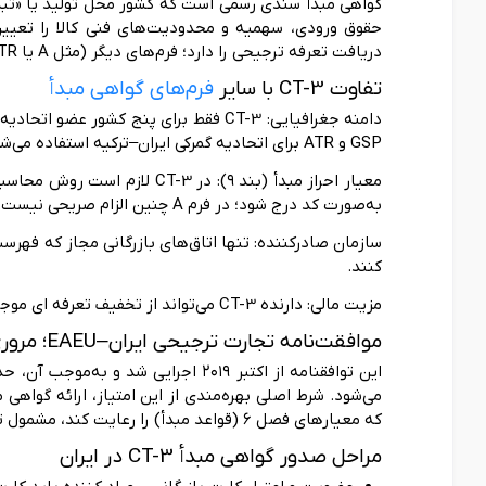
گواهی مبدأ سندی رسمی است که کشور محل تولید یا «تبدیل
دریافت تعرفه ترجیحی را دارد؛ فرم‌های دیگر (مثل A یا ATR) در این منطقه پذیرفته نمی‌شوند.
تفاوت CT-3 با سایر
فرم‌های گواهی مبدأ
GSP و ATR برای اتحادیه گمرکی ایران–ترکیه استفاده می‌شود.
معیار احراز مبدأ (بند ۹): در 3
به‌صورت کد درج شود؛ در فرم A چنین الزام صریحی نیست.
کنند.
مزیت مالی: دارنده CT-3 می‌تواند از تخفیف تعرفه ای موجود اتحادیه برای کالا های مد نظر استفاده کند.
موافقت‌نامه تجارت ترجیحی ایران–EAEU؛ مروری کوتاه
که معیارهای فصل ۶ (قواعد مبدأ) را رعایت کند، مشمول تخفیف می‌شود.
مراحل صدور گواهی مبدأ CT-3 در ایران