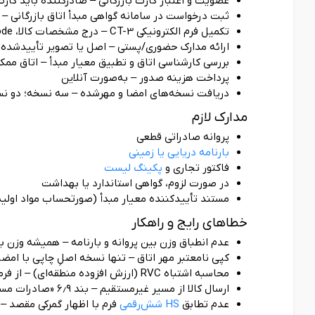
عضویت و اعتبار کارت بازرگانی – صادرکننده باید کار
ثبت درخواست در سامانه گواهی مبدأ اتاق بازرگانی – بار
تکمیل فرم الکترونیکی CT-3 – درج مشخصات کالا، HS Code شش‌رقمی و کد معیار مبدأ در ستون ۹.
ارائه مدارک حضوری/پستی – اصل یا تصویر تأییدشده پر
بررسی کارشناسی اتاق و تطبیق معیار مبدأ – اتاق ممکن 
پرداخت هزینه صدور – به‌صورت آنلاین
دریافت نسخه‌های امضا و مهرشده – سه نسخه؛ دو نسخ
مدارک لازم
پروانه صادراتی قطعی
بارنامه دریایی یا زمینی
فاکتور تجاری و
پکینگ لیست
در صورت لزوم، گواهی استاندارد یا بهداشت
مستند تأییدکننده معیار مبدأ (صورتحساب مواد اولیه، فرمول 
خطاهای رایج و راهکار
عدم انطباق وزن بین پروانه و بارنامه – همیشه وزن بار
کپی نامعتبر مهر اتاق – تنها نسخه اصلِ چاپی با امض
محاسبه اشتباه RVC (ارزش افزوده منطقه‌ای) – از فرمول‌های رسمی اتحادیه اقتصادی اوراسیا استفاده کنید.
ارسال کالا از مسیر غیرمستقیم – بند ۶٫۹ «صادرات مستقیم» توافقنامه را نقض می‌کند و کل تخفیف را از بین می‌برد.
عدم تطابق
HS شش‌رقمی
فرم با اظهار گمرکی مقصد – قبل از حمل، HS مقصد را با