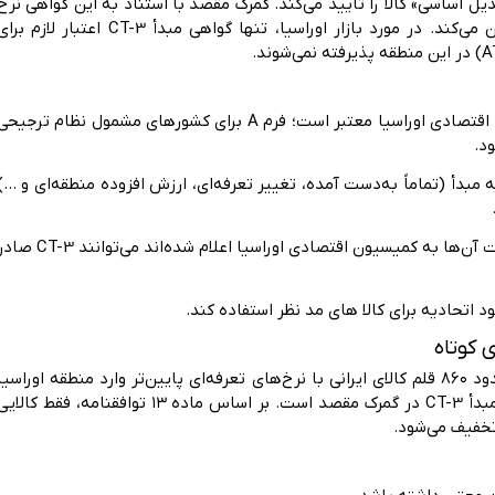
 اساسی» کالا را تأیید می‌کند. گمرک مقصد با استناد به این گواهی نرخ
حقوق ورودی، سهمیه و محدودیت‌های فنی کالا را تعیین می‌کند. در مورد بازار اوراسیا، تنها گواهی مبدأ CT-3 اعتبار لازم ب
دامنه جغرافیایی: CT-3 فقط برای پنج کشور عضو اتحادیه اقتصادی اوراسیا معتبر است؛ فرم A برای کشورهای مشمول نظام ترجیح
CT- لازم است روش محاسبه مبدأ (تماماً به‌دست آمده، تغییر تعرفه‌ای، ارزش افزوده منطقه‌ای و …)
سازمان صادرکننده: تنها اتاق‌های بازرگانی مجاز که فهرست آن‌ها به کمیسیون اقتصادی اوراسیا اعلام شده‌اند می‌توانند
این توافقنامه از اکتبر ۲۰۱۹ اجرایی شد و به‌موجب آن، حدود ۸۶۰ قلم کالای ایرانی با نرخ‌های تعرفه‌ای پایین‌تر وارد منطقه اوراسی
می‌شود. شرط اصلی بهره‌مندی از این امتیاز، ارائه گواهی مبدأ CT-3 در گمرک مقصد است. بر اساس ماده ۱۳ توافقنامه، فقط کالا