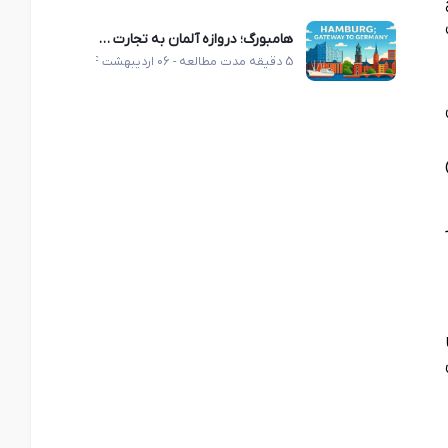
رای
هامبورگ؛ دروازه آلمان به تجارت جهانی
5 دقیقه مدت مطالعه - 06 اردیبهشت 1404
ی
 CT-3 صادر
ا
یی