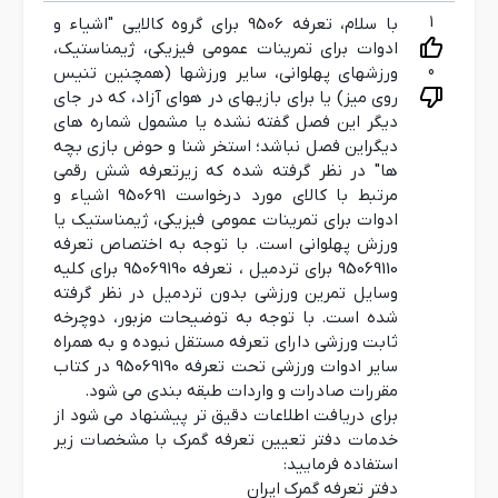
1
با سلام، تعرفه 9506 برای گروه کالایی "اشیاء و
ادوات برای تمرینات عمومی فیزیکی، ژیمناستیک،
0
ورزشهای پهلوانی، سایر ورزشها (همچنین تنیس
روی میز) یا برای بازیهای در هوای آزاد، که در جای
دیگر این فصل گفته نشده یا مشمول شماره های
دیگراین فصل نباشد؛ استخر شنا و حوض بازی بچه
ها" در نظر گرفته شده که زیرتعرفه شش رقمی
مرتبط با کالای مورد درخواست 950691 اشیاء و
ادوات برای تمرینات عمومی فیزیکی، ژیمناستیک یا
ورزش پهلوانی است. با توجه به اختصاص تعرفه
95069110 برای تردمیل ، تعرفه 95069190 برای کلیه
وسایل تمرین ورزشی بدون تردمیل در نظر گرفته
شده است. با توجه به توضیحات مزبور، دوچرخه
ثابت ورزشی دارای تعرفه مستقل نبوده و به همراه
سایر ادوات ورزشی تحت تعرفه 95069190 در کتاب
مقررات صادرات و واردات طبقه بندی می شود.
برای دریافت اطلاعات دقیق تر پیشنهاد می شود از
خدمات دفتر تعیین تعرفه گمرک با مشخصات زیر
استفاده فرمایید:
دفتر تعرفه گمرک ایران