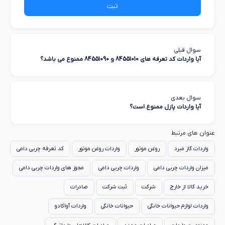
ثبت
سوال قبلی
آیا واردات کد تعرفه های 84551010 و 84551090 ممنوع می باشد؟
سوال بعدی
آیا واردات پازل ممنوع است؟
عنوان های مرتبط
واردات گاز مبرد
روغن موتور
واردات روغن موتور
کد تعرفه چربی دامی
میزان واردات چربی دامی
واردات چربی دامی
مجوز های واردات چربی دامی
خرید کالا از خارج
شرکت
ثبت شرکت
صادرات
واردات لوازم حیوانات خانگی
حیوانات خانگی
واردات آواکادو