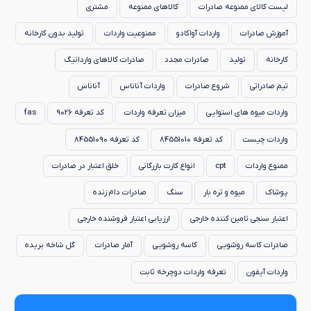
لیست کالای ممنوعه صادرات
کالاهای ممنوعه
مشتری
آموزش صادرات
واردات آواکادو
ممنوعیت واردات
تولید بدون کارخانه
کارخانه
تولید
صادرات مجدد
صادرات کالاهای وارداتیگ
تیم صادراتی
شروع صادرات
واردات آناناس
آناناس
واردات میوه های استوایی
میزان تعرفه واردات
کد تعرفه 9026
fas
واردات چیست
کد تعرفه 84551010
کد تعرفه 84551090
ممنوع واردات
cpt
انواع کارت بازرگانی
خلق اعتبار در صادرات
پوشاک
میوه و تره بار
سنگ
صادرات دام زنده
اعتبار سنجی تامین کننده خارجی
ارزیابی اعتبار فروشنده خارجی
صادرات کاسه روشویی
کاسه روشویی
آمار صادرات
گل شاخه بریده
واردات آیفون
تعرفه واردات دوچرخه ثابت