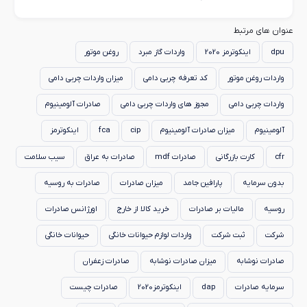
عنوان های مرتبط
dpu
اینکوترمز 2020
واردات گاز مبرد
روغن موتور
واردات روغن موتور
کد تعرفه چربی دامی
میزان واردات چربی دامی
واردات چربی دامی
مجوز های واردات چربی دامی
صادرات آلومینیوم
آلومینیوم
میزان صادرات آلومینیوم
cip
fca
اینکوترمز
cfr
کارت بازرگانی
صادرات mdf
صادرات به عراق
سیب سلامت
بدون سرمایه
پارافین جامد
میزان صادرات
صادرات به روسیه
روسیه
مالیات بر صادرات
خرید کالا از خارج
اورژانس صادرات
شرکت
ثبت شرکت
واردات لوازم حیوانات خانگی
حیوانات خانگی
صادرات نوشابه
میزان صادرات نوشابه
صادرات زعفران
سرمایه صادرات
dap
اینکوترمز2020
صادرات چیست