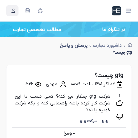
در تلگرام ما
مطالب تخصصی تجارت
داشبورد تجارت
پرسش و پاسخ
gtg چیست؟
gtg چیست؟
02 آذر 1401 ساعت 00:09
مهدی
526
1
شرکت gtg چیکار می کنه؟ کسی هست با این
شرکت کار کرده باشه راهنمایی کنه و بگه شرکت
0
خوبیه یا نه؟
gtg
شرکت gtg
0
پاسخ