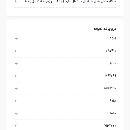
سلام ذغال های حبه ای یا ذغال نارگیل که از چوپ به هیچ وجه استفاده نمی‌شود و فقط از پوست پسته و بایندر که نوعی نشاسته هست و آب تولید میشه صادراتش آزاد هست ؟؟؟؟؟؟ و میشه به کشورهای دیگه صادر کرد؟؟؟؟
دریای کد تعرفه
8501
080410
1006
392099
85122010
9018
091020
27132000