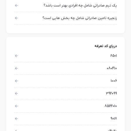
یک تیم صادراتی شامل چه افرادی بهتر است باشد؟
زنجیره تامین صادراتی شامل چه بخش هایی است؟
دریای کد تعرفه
8501
080410
1006
392099
85122010
9018