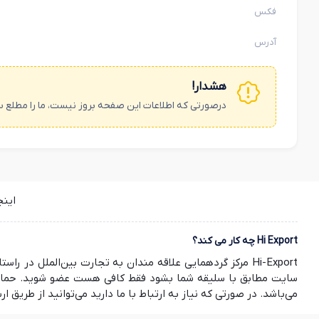
فکس
آدرس
هشدار!
درصورتی که اطلاعات این صفحه بروز نیست، ما را مطلع س
این
Hi Export چه کار می کند؟
Hi-Export مرکز گردهمایی علاقه مندان به تجارت بین‌الملل
سایت مطابق با سلیقه شما بشود فقط کافی هست عضو شوید. حمایت ش
می‌باشد. در صورتی که نیاز به ارتباط با ما دارید می‌توانید از طریق ارسال ایمیل به info@hi-export.ir موضوع خود را با ما در میان بگذارید. صمیمانه