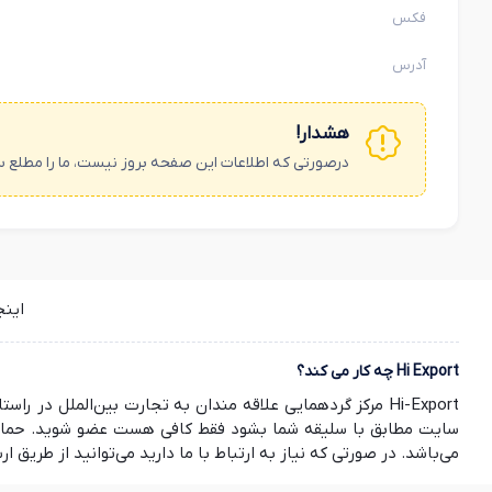
فکس
آدرس
هشدار!
درصورتی که اطلاعات این صفحه بروز نیست، ما را مطلع س
این
Hi Export چه کار می کند؟
Hi-Export مرکز گردهمایی علاقه مندان به تجارت بین‌الملل
سایت مطابق با سلیقه شما بشود فقط کافی هست عضو شوید. حمایت ش
می‌باشد. در صورتی که نیاز به ارتباط با ما دارید می‌توانید از طریق ارسال ایمیل به info@hi-export.ir موضوع خود را با ما در میان بگذارید. صمیمانه