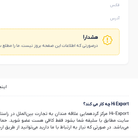
فکس
آدرس
هشدار!
درصورتی که اطلاعات این صفحه بروز نیست، ما را مطلع س
این
Hi Export چه کار می کند؟
Hi-Export مرکز گردهمایی علاقه مندان به تجارت بین‌الملل
سایت مطابق با سلیقه شما بشود فقط کافی هست عضو شوید. حمایت ش
می‌باشد. در صورتی که نیاز به ارتباط با ما دارید می‌توانید از طریق ارسال ایمیل به info@hi-export.ir موضوع خود را با ما در میان بگذارید. صمیمانه