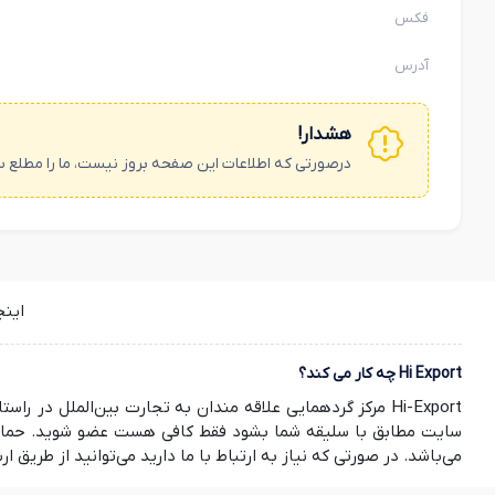
فکس
آدرس
هشدار!
درصورتی که اطلاعات این صفحه بروز نیست، ما را مطلع س
این
Hi Export چه کار می کند؟
Hi-Export مرکز گردهمایی علاقه مندان به تجارت بین‌الملل
سایت مطابق با سلیقه شما بشود فقط کافی هست عضو شوید. حمایت ش
می‌باشد. در صورتی که نیاز به ارتباط با ما دارید می‌توانید از طریق ارسال ایمیل به info@hi-export.ir موضوع خود را با ما در میان بگذارید. صمیمانه