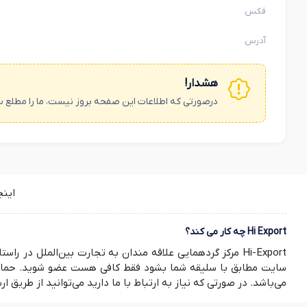
فکس
آدرس
هشدار!
درصورتی که اطلاعات این صفحه بروز نیست، ما را مطلع س
این
Hi Export چه کار می کند؟
Hi-Export مرکز گردهمایی علاقه مندان به تجارت بین‌الملل
سایت مطابق با سلیقه شما بشود فقط کافی هست عضو شوید. حمایت ش
می‌باشد. در صورتی که نیاز به ارتباط با ما دارید می‌توانید از طریق ارسال ایمیل به info@hi-export.ir موضوع خود را با ما در میان بگذارید. صمیمانه