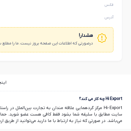
فکس
آدرس
هشدار!
درصورتی که اطلاعات این صفحه بروز نیست، ما را مطلع س
این
Hi Export چه کار می کند؟
Hi-Export مرکز گردهمایی علاقه مندان به تجارت بین‌الملل
سایت مطابق با سلیقه شما بشود فقط کافی هست عضو شوید. حمایت ش
می‌باشد. در صورتی که نیاز به ارتباط با ما دارید می‌توانید از طریق ارسال ایمیل به info@hi-export.ir موضوع خود را با ما در میان بگذارید. صمیمانه