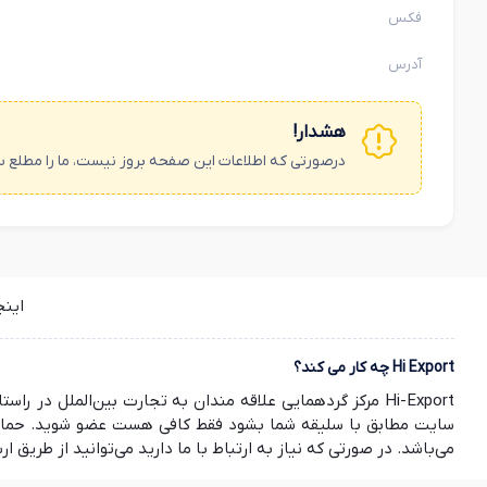
فکس
آدرس
هشدار!
درصورتی که اطلاعات این صفحه بروز نیست، ما را مطلع س
این
Hi Export چه کار می کند؟
Hi-Export مرکز گردهمایی علاقه مندان به تجارت بین‌الملل
سایت مطابق با سلیقه شما بشود فقط کافی هست عضو شوید. حمایت ش
می‌باشد. در صورتی که نیاز به ارتباط با ما دارید می‌توانید از طریق ارسال ایمیل به info@hi-export.ir موضوع خود را با ما در میان بگذارید. صمیمانه