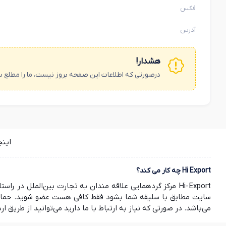
فکس
آدرس
هشدار!
درصورتی که اطلاعات این صفحه بروز نیست، ما را مطلع س
این
Hi Export چه کار می کند؟
Hi-Export مرکز گردهمایی علاقه مندان به تجارت بین‌الملل
سایت مطابق با سلیقه شما بشود فقط کافی هست عضو شوید. حمایت ش
می‌باشد. در صورتی که نیاز به ارتباط با ما دارید می‌توانید از طریق ارسال ایمیل به info@hi-export.ir موضوع خود را با ما در میان بگذارید. صمیمانه