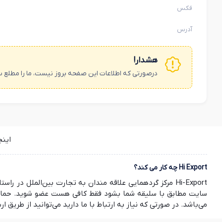
فکس
آدرس
هشدار!
درصورتی که اطلاعات این صفحه بروز نیست، ما را مطلع س
این
Hi Export چه کار می کند؟
Hi-Export مرکز گردهمایی علاقه مندان به تجارت بین‌الملل
سایت مطابق با سلیقه شما بشود فقط کافی هست عضو شوید. حمایت ش
می‌باشد. در صورتی که نیاز به ارتباط با ما دارید می‌توانید از طریق ارسال ایمیل به info@hi-export.ir موضوع خود را با ما در میان بگذارید. صمیمانه