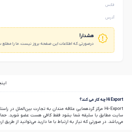
فکس
آدرس
هشدار!
درصورتی که اطلاعات این صفحه بروز نیست، ما را مطلع س
این
Hi Export چه کار می کند؟
Hi-Export مرکز گردهمایی علاقه مندان به تجارت بین‌الملل
سایت مطابق با سلیقه شما بشود فقط کافی هست عضو شوید. حمایت ش
می‌باشد. در صورتی که نیاز به ارتباط با ما دارید می‌توانید از طریق ارسال ایمیل به info@hi-export.ir موضوع خود را با ما در میان بگذارید. صمیمانه