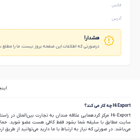
فکس
آدرس
هشدار!
درصورتی که اطلاعات این صفحه بروز نیست، ما را مطلع س
این
Hi Export چه کار می کند؟
Hi-Export مرکز گردهمایی علاقه مندان به تجارت بین‌الملل
سایت مطابق با سلیقه شما بشود فقط کافی هست عضو شوید. حمایت ش
می‌باشد. در صورتی که نیاز به ارتباط با ما دارید می‌توانید از طریق ارسال ایمیل به info@hi-export.ir موضوع خود را با ما در میان بگذارید. صمیمانه