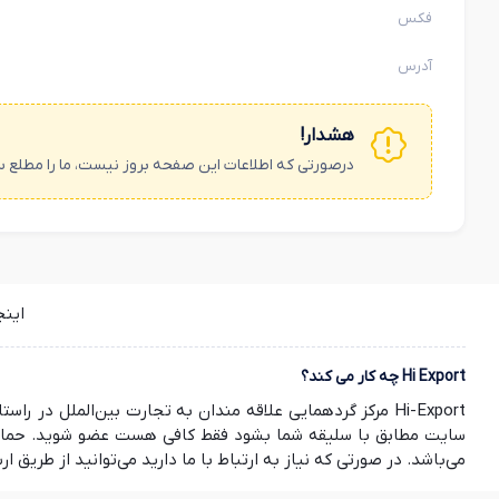
فکس
آدرس
هشدار!
درصورتی که اطلاعات این صفحه بروز نیست، ما را مطلع س
این
Hi Export چه کار می کند؟
Hi-Export مرکز گردهمایی علاقه مندان به تجارت بین‌الملل
سایت مطابق با سلیقه شما بشود فقط کافی هست عضو شوید. حمایت ش
می‌باشد. در صورتی که نیاز به ارتباط با ما دارید می‌توانید از طریق ارسال ایمیل به info@hi-export.ir موضوع خود را با ما در میان بگذارید. صمیمانه