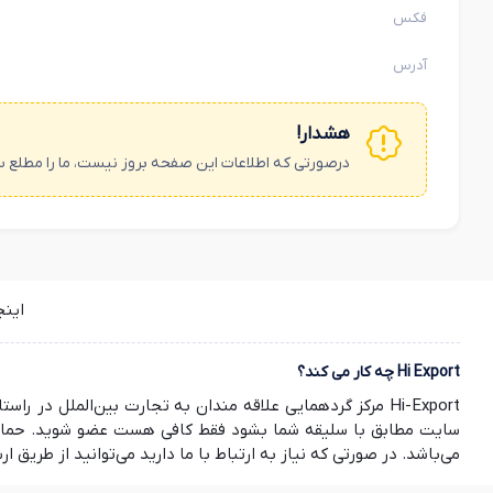
فکس
آدرس
هشدار!
درصورتی که اطلاعات این صفحه بروز نیست، ما را مطلع س
این
Hi Export چه کار می کند؟
Hi-Export مرکز گردهمایی علاقه مندان به تجارت بین‌الملل
سایت مطابق با سلیقه شما بشود فقط کافی هست عضو شوید. حمایت ش
می‌باشد. در صورتی که نیاز به ارتباط با ما دارید می‌توانید از طریق ارسال ایمیل به info@hi-export.ir موضوع خود را با ما در میان بگذارید. صمیمانه