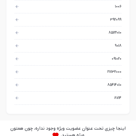
1006
392099
85122010
9018
091020
27132000
85414010
8714
اینجا چیزی تحت عنوان عضویت ویژه وجود نداره، چون همتون
ویژه هستید.