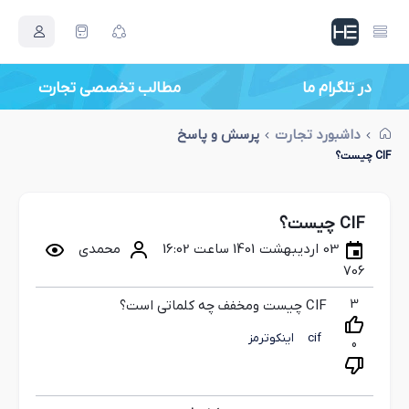
در تلگرام ما
داشبورد تجارت
پرسش و پاسخ
CIF چیست؟
CIF چیست؟
03 اردیبهشت 1401 ساعت 16:02
محمدی
706
3
CIF چیست ومخفف چه کلماتی است؟
cif
اینکوترمز
0