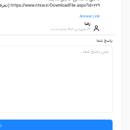
https://www.ntsw.ir/DownloadFile.aspx?id=229 (تعرفه‌های اسباب بازی )
Answer Link
رضا
03 فروردین 1402 ساعت 00:01
پاسخ شما
ث