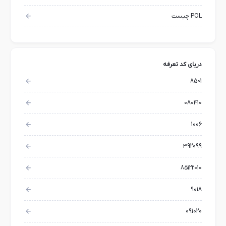
POL چیست
دریای کد تعرفه
8501
080410
1006
392099
85122010
9018
091020