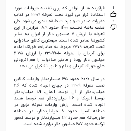
1
فرآورده ها از انواعی که برای تغذیه حیوانات مورد
استفاده قرار می گیرد تحت تعرفه 2309 در کتاب
0
مقررات صادرات و واردات طبقه بندی می شود. طی
هفت ماهه نخست 1400 حدود 18.9 هزارتن از این
تعرفه با ارزش 7 میلیون دلار از ایران به سایر
کشورها صادر شده است. مهمترین کالای صادراتی
تحت تعرفه 2309 مربوط به صادرات خوراک اماده
برای آبزیان با تعرفه 23099010 با ارزش 6.75
میلیون دلار بوده و مابقی صادرات را هم افزودنی
های خوراک آبزیان و دام و طیور تشکیل می دهد.
در سال 2020 حدود 35 میلیارددلار واردات کالایی
تحت تعرفه 2309 در جهان انجام شده که 2.6
میلیارددلار از آن توسط آلمان، 1.9 میلیارددلار
توسط امریکا و 1.6 میلیارددلار هم توسط هلند
انجام شده است. ارزش واردات تعرفه مزبور در
منطقه آسیا حدود 8 میلیارددلار، در منطقه
خاورمیانه هم حدود 1.2 میلیارددلار و توسط کشور
ترکیه حدود 207 میلیون دلار براورد شده است.