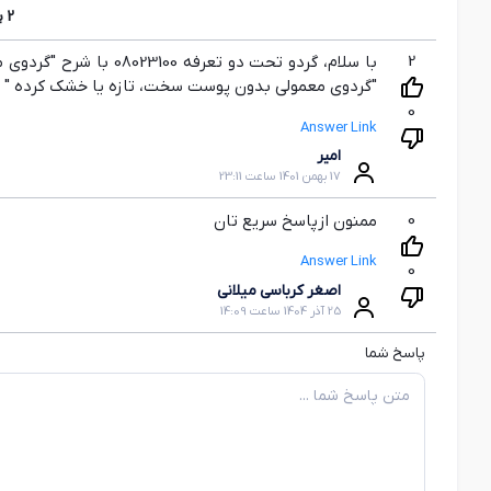
2
پ
2
"گردوي معمولي بدون پوست سخت، تازه يا خشك کرده " د
0
Answer Link
امیر
17 بهمن 1401 ساعت 23:11
0
ممنون ازپاسخ سریع تان
Answer Link
0
اصغر کرباسی میلانی
25 آذر 1404 ساعت 14:09
پاسخ شما