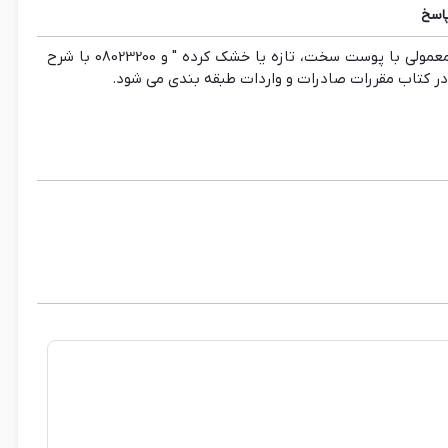
اسخ
با سلام، گردو تحت دو تعرفه 08023100 با شرح "گردوي معمولي با پوست سخت، تازه يا خشك كرده " و 08023200 با شرح
ر کتاب مقررات صادرات و واردات طبقه بندی می شود.