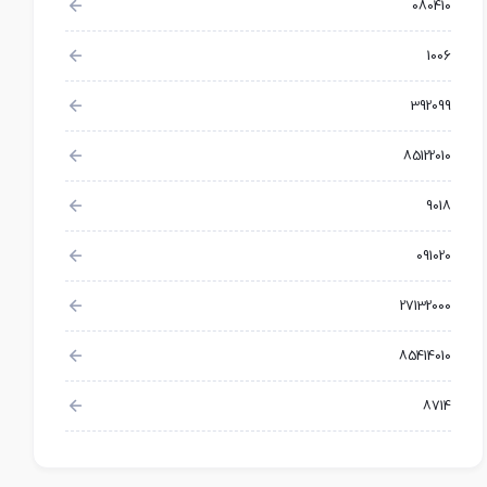
080410
1006
392099
85122010
9018
091020
27132000
85414010
8714