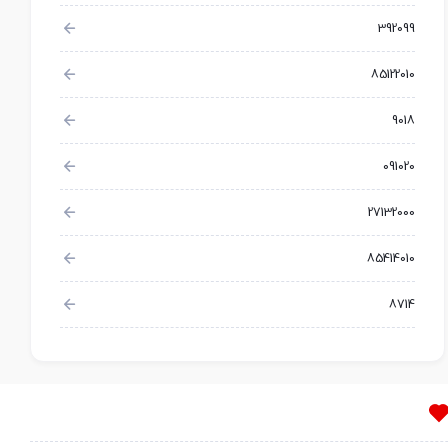
392099
85122010
9018
091020
27132000
85414010
8714