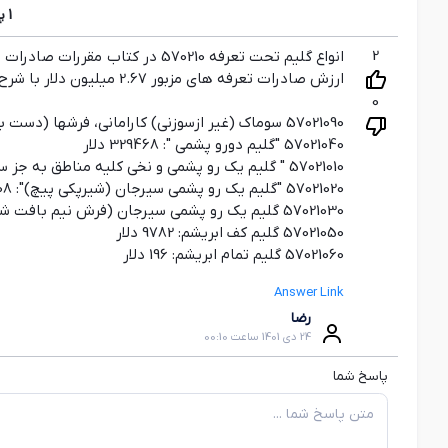
1
پ
2
ارزش صادرات تعرفه های مزبور 2.67 میلیون دلار با شرح تعرفه های زیر بوده است:
0
57021090 سوماك (غير ازسوزني) كاراماني، فرشها (دست باف مانند غير مذكور در جاي ديگر): 2192846 دلار
57021040 "گليم دورو پشمي ": 329468 دلار
57021010 " گليم يك رو پشمي و نخي كليه مناطق به جز سيرجان ": 82867 دلار
57021020 "گليم يك رو پشمي سيرجان (شيرپكي پيچ)": 37208 دلار
57021030 گليم يك رو پشمي سيرجان (فرش نيم بافت شير پكي پيچ): 11508 دلار
57021050 گليم كف ابريشم: 9782 دلار
57021060 گليم تمام ابريشم: 196 دلار
Answer Link
رضا
24 دی 1401 ساعت 00:10
پاسخ شما