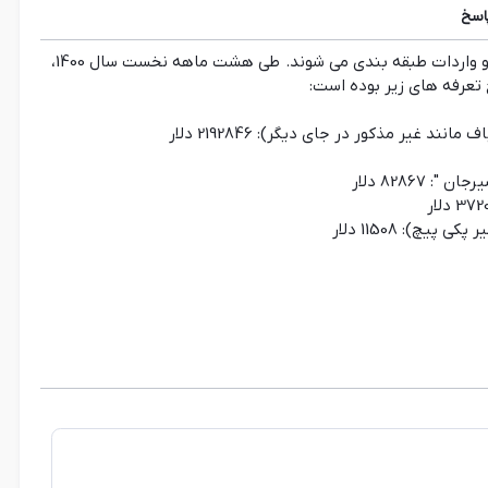
اسخ
انواع گلیم تحت تعرفه 570210 در کتاب مقررات صادرات و واردات طبقه بندی می شوند. طی هشت ماهه نخست سال 1400،