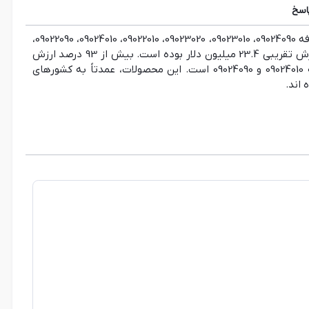
اسخ
طی 10 ماهه نخست 1400، صادرات چای تحت کدهای تعرفه 09024090، 09023010، 09023020، 09022010، 09024010، 09022090،
09021000 و 09023090 در مجموع حدود 22 هزار تن به ارزش تقریبی 23.4 میلیون دلار بوده است. بیش از 93 درصد ارزش
صادرات این اقلام مربوط به چای سیاه با کدهای تعرفه 09024010 و 09024090 است. این محصولات، عمدتاً به کشورهای
 اند.