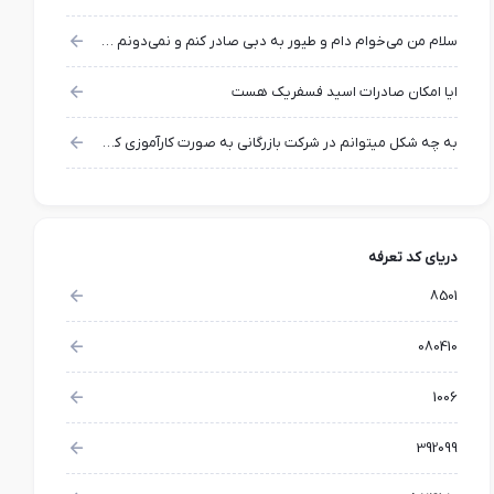
سلام من می‌خوام دام و طیور به دبی صادر کنم و نمی‌دونم از کجا شروع کنم و باید چه مراحلی رو انجام بدم ، لطفاً صفر تا صد مراحلشو بهم بفرمایید
ايا امكان صادرات اسيد فسفريك هست
به چه شکل میتوانم در شرکت بازرگانی به صورت کارآموزی کار کنم؟
دریای کد تعرفه
8501
080410
1006
392099