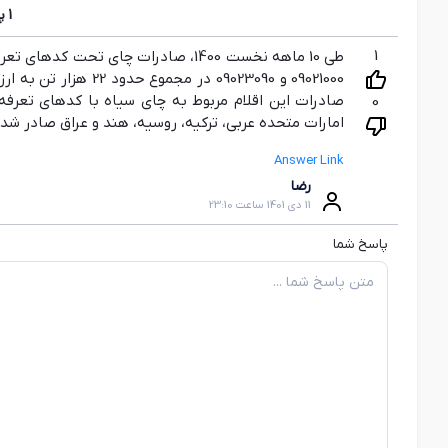
1
پ
1
0
امارات متحده عربی، ترکیه، روسیه، هند و عراق صادر شده
Answer Link
رضا
11 دی 1401 ساعت 23:10
پاسخ شما