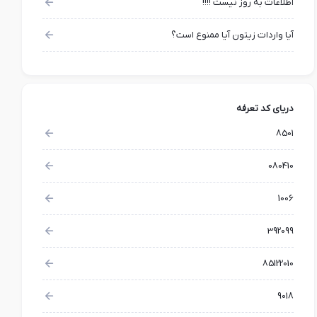
اطلاعات به روز نیست !!!!
آیا واردات زیتون آیا ممنوع است؟
دریای کد تعرفه
8501
080410
1006
392099
85122010
9018