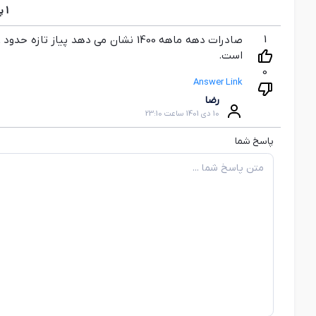
1
پ
1
است.
0
Answer Link
رضا
10 دی 1401 ساعت 23:10
پاسخ شما