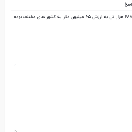
اسخ
صادرات دهه ماهه 1400 نشان می دهد پیاز تازه حدود 288 هزار تن به ارزش 45 میلیون دلار به کشور های مختلف بوده