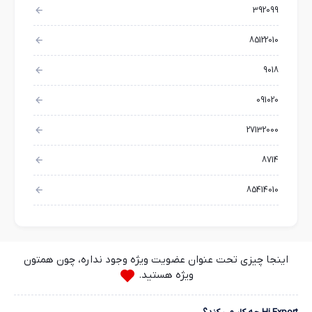
392099
85122010
9018
091020
27132000
8714
85414010
اینجا چیزی تحت عنوان عضویت ویژه وجود نداره، چون همتون
ویژه هستید.