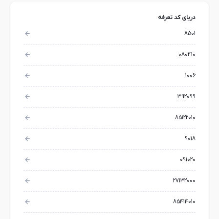
دریای کد تعرفه
8501
080410
1006
392099
85122010
9018
091020
27132000
85414010