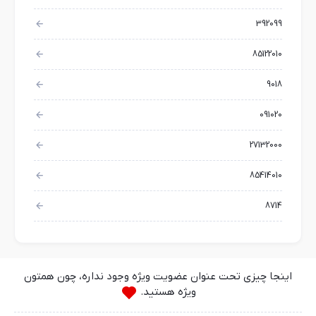
392099
85122010
9018
091020
27132000
85414010
8714
اینجا چیزی تحت عنوان عضویت ویژه وجود نداره، چون همتون
ویژه هستید.