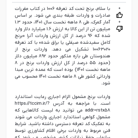
0
با سلام، برنج تحت کد تعرفه 1006 در کتاب مقررات
صادرات و واردات طبقه بندی می شود. بر اساس
0
آمار گمرک، طی 8 ماهه نخست سال 1401، حدود 1.3
میلیون تن از این کالا به ارزش 1.6 میلیارد دلار وارد
شده که 96 درصد از کل ارزش واردات آنرا «برنج
کامل سفیدشده صیقلی یا براق شده» با کد تعرفه
10063020 تشکیل می دهد. واردات برنج از
هندوستان طی بازه مذکور حدود 892 میلیون دلار
(حدود 55 درصد از کل ارزش واردات برنج در 8
ماهه نخست 1401) بوده است که عمده ترین مبدا
وارداتی کشور طی 8 ماهه نخست 1401 محسوب می
شود.
واردات برنج مشمول الزام اجباری رعایت استاندارد
است. با مراجعه به آدرس https://tccim.ir/?
addr=rstx58 می توانید به لیست کالاهایی که
مشمول گواهی استاندارد اجباری واردات می ‏شوند
به تفکیک کد تعرفه دسترسی داشته باشید. شرایط
فنی مربوط به واردات برخی اقلام کشاورزی توسط
سازمان حفظ نباتات کشور مشخص می شود که