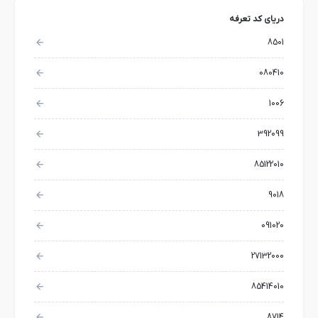
دریای کد تعرفه
8501
080410
1006
392099
85122010
9018
091020
27132000
85414010
8714