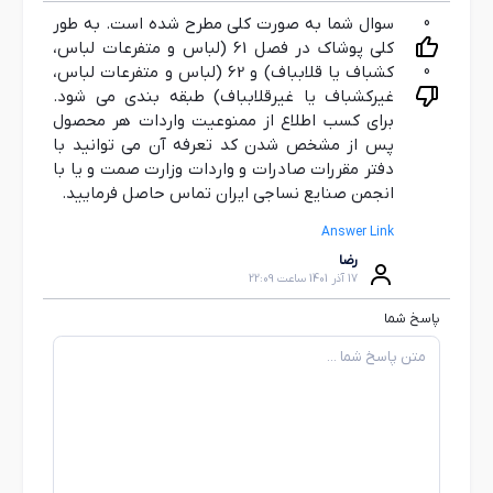
0
سوال شما به صورت کلی مطرح شده است. به طور
کلی پوشاک در فصل 61 (لباس و متفرعات لباس،
0
كشباف يا قلابباف) و 62 (لباس و متفرعات لباس،
غيركشباف يا غيرقلابباف) طبقه بندی می شود.
برای کسب اطلاع از ممنوعیت واردات هر محصول
پس از مشخص شدن کد تعرفه آن می توانید با
دفتر مقررات صادرات و واردات وزارت صمت و یا با
انجمن صنایع نساجی ایران تماس حاصل فرمایید.
Answer Link
رضا
17 آذر 1401 ساعت 22:09
پاسخ شما