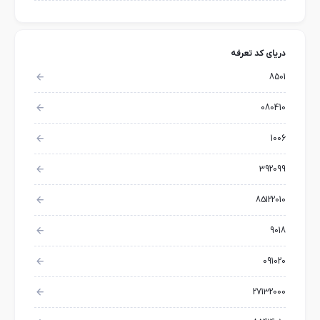
دریای کد تعرفه
8501
080410
1006
392099
85122010
9018
091020
27132000