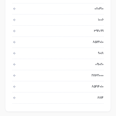
080410
1006
392099
85122010
9018
091020
27132000
85414010
8714