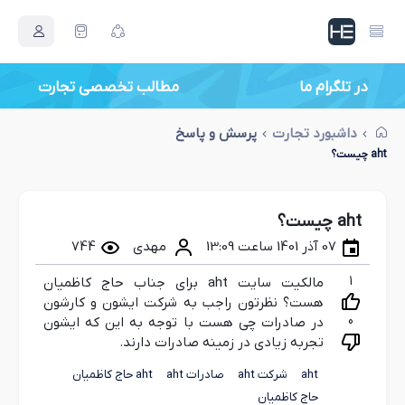
در تلگرام ما
مطالب تخصصی تجارت
داشبورد تجارت
پرسش و پاسخ
aht چیست؟
aht چیست؟
07 آذر 1401 ساعت 13:09
مهدی
744
1
مالکیت سایت aht برای جناب حاج کاظمیان
هست؟ نظرتون راجب به شرکت ایشون و کارشون
0
در صادرات چی هست با توجه به این که ایشون
تجربه زیادی در زمینه صادرات دارند.
aht
شرکت aht
صادرات aht
aht حاج کاظمیان
حاج کاظمیان