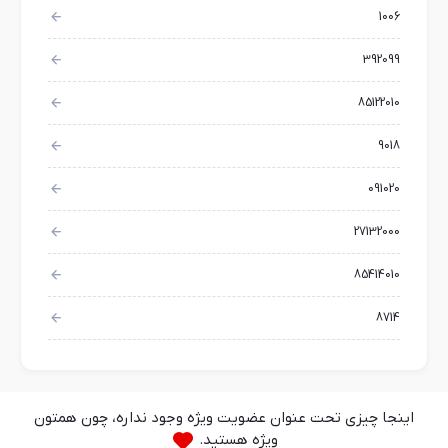
1006
392099
85122010
9018
091020
27132000
85414010
8714
اینجا چیزی تحت عنوان عضویت ویژه وجود نداره، چون همتون
ویژه هستید.