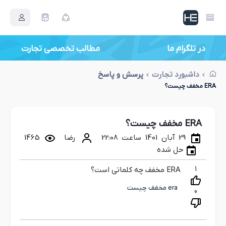
در تلگرام ما
مطالب تخصصی تجارت
داشبورد تجارت
پرسش و پاسخ
ERA مخفف چیست؟
ERA مخفف چیست؟
29 آبان 1401 ساعت 22:08
رضا
1465
حل شده
1
ERA مخفف چه کلماتی است؟
era مخفف چیست
0