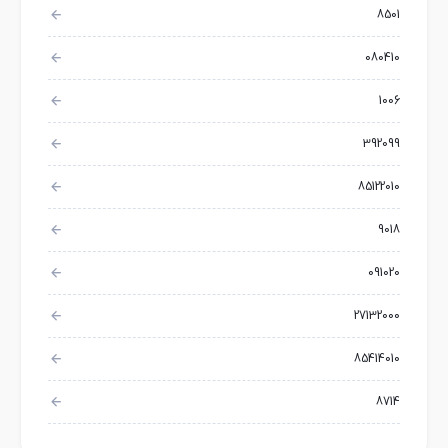
8501
080410
1006
392099
85122010
9018
091020
27132000
85414010
8714