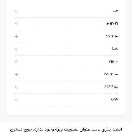
1006
392099
85122010
9018
091020
27132000
85414010
8714
اینجا چیزی تحت عنوان عضویت ویژه وجود نداره، چون همتون