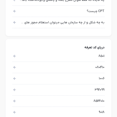
چه فایده که فقط سوال مطرح بشه و پاسخی وجودنداشته باشه ؟!
CPT چیست؟
به چه شکل و از چه سازمان هایی میتوان استعلام مجوز های صادراتی را گرفت؟
دریای کد تعرفه
8501
080410
1006
392099
85122010
9018