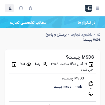
در تلگرام ما
داشبورد تجارت
پرسش و پاسخ
MSDS چیست؟
MSDS چیست؟
19 آبان 1401 ساعت 22:08
رضا
701
حل شده
1
MSDS چیست؟
msds
msds چیست
0