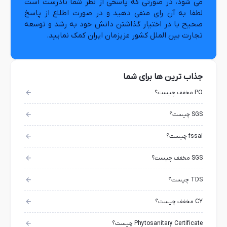
می شود، در صورتی که پاسخی از نظر شما نادرست است
لطفا به آن رای منفی دهید و در صورت اطلاع از پاسخ
صحیح با در اختیار گذاشتن دانش خود به رشد و توسعه
تجارت بین الملل کشور عزیزمان ایران کمک نمایید.
جذاب ترین ها برای شما
PO مخفف چیست؟
SGS چیست؟
fssai چیست؟
SGS مخفف چیست؟
TDS چیست؟
CY مخفف چیست؟
Phytosanitary Certificate چیست؟