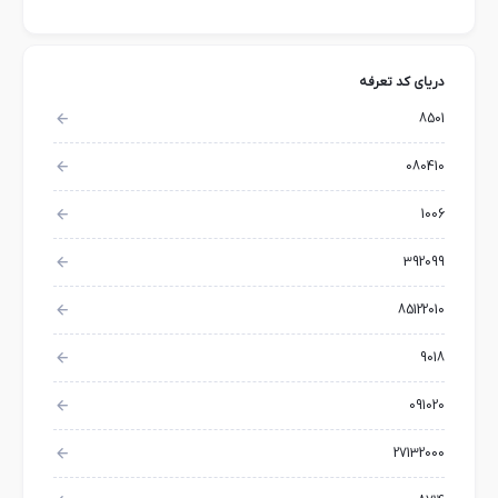
دریای کد تعرفه
8501
080410
1006
392099
85122010
9018
091020
27132000