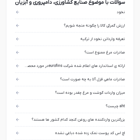
سوالات با موضوع صنایع کشاورزی، دامپروری و آبزیان
نخود
ارزش گمرکی کالا را چگونه متجه شویم؟
تعرفه وارداتن نخود از ترکیه
صادرات مرغ ممنوع است؟
ارائه ی استاندارد های اعلام شده شرکت eurofinsدر مورد محصولات کشاورزی
صادرات ماهی قزل آلا به چه صورت است؟
میزان واردات گوشت و مرغ چقدر بوده است؟
aht چیست؟
بزرگترین واردکننده های روغن کنجد کدام کشور ها هستند؟
اچ اس کد پوست نمک زده شده دباغی نشده