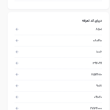
دریای کد تعرفه
8501
080410
1006
392099
85122010
9018
091020
27132000