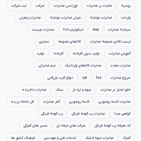
روسیه
مالیات بر صادرات
اورژانس صادرات
شرکت
ثبت شرکت
واردات
صادرات نوشابه
میزان صادرات نوشابه
صادرات زعفران
سرمایه صادرات
dap
اینکوترمز2020
صادرات چیست
لیست کالای ممنوعه صادرات
کالاهای ممنوعه
مشتری
آموزش صادرات
تولید بدون کارخانه
کارخانه
تولید
صادرات مجدد
صادرات کالاهای وارداتیگ
تیم صادراتی
شروع صادرات
fas
cpt
انواع کارت بازرگانی
خلق اعتبار در صادرات
میوه و تره بار
سنگ
صادرات دام زنده
صادرات کاسه روشویی
کاسه روشویی
آمار صادرات
گل شاخه بریده
گواهی مبدا
صادرات رب گوجه فرنگی
رب گوجه فرنگی
کد تعرفه رب گوجه فرنگی
شرکت های حرفه ای
مسیر های گمرکی
گمرک
صادرات میوه خشک
خدمات فنی و مهندسی
فرهنگ کشور ها