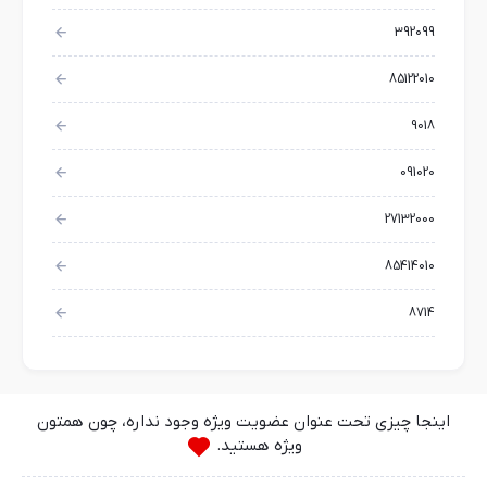
392099
85122010
9018
091020
27132000
85414010
8714
اینجا چیزی تحت عنوان عضویت ویژه وجود نداره، چون همتون
ویژه هستید.