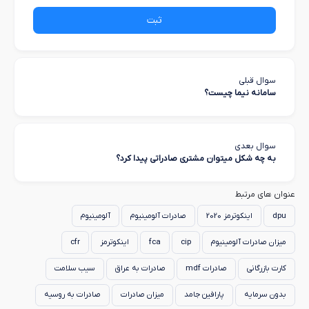
ثبت
سوال قبلی
سامانه نیما چیست؟
سوال بعدی
به چه شکل میتوان مشتری صادراتی پیدا کرد؟
عنوان های مرتبط
dpu
اینکوترمز 2020
صادرات آلومینیوم
آلومینیوم
میزان صادرات آلومینیوم
cip
fca
اینکوترمز
cfr
کارت بازرگانی
صادرات mdf
صادرات به عراق
سیب سلامت
بدون سرمایه
پارافین جامد
میزان صادرات
صادرات به روسیه