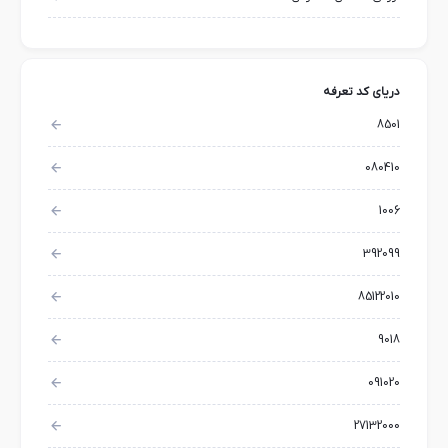
دریای کد تعرفه
8501
080410
1006
392099
85122010
9018
091020
27132000