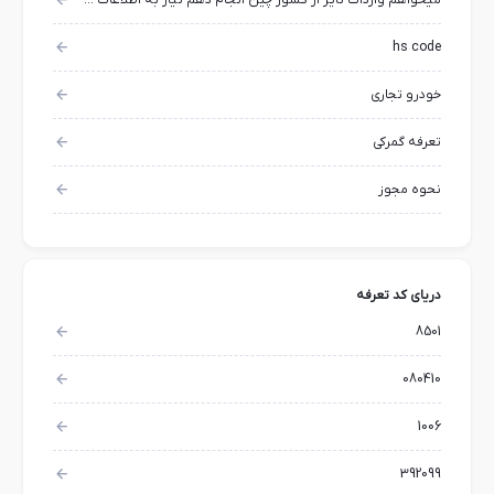
میخواهم واردات تایر از کشور چین انجام دهم نیاز به اطلاعات بیشتر دارم
hs code
خودرو تجاري
تعرفه گمرکی
نحوه مجوز
دریای کد تعرفه
8501
080410
1006
392099