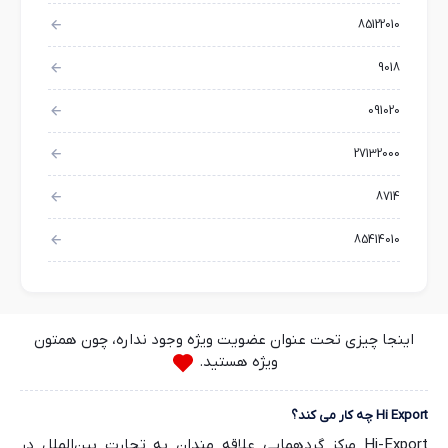
85122010
9018
091020
27132000
8714
85414010
اینجا چیزی تحت عنوان عضویت ویژه وجود نداره، چون همتون
ویژه هستید.
Hi Export چه کار می کند؟
Hi-Export مرکز گردهمایی علاقه مندان به تجارت بین‌الملل در