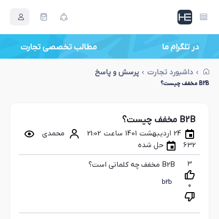
در تلگرام ما
مطالب تخصصی تجارت
داشبورد تجارت
پرسش و پاسخ
B2B مخفف چیست؟
B2B مخفف چیست؟
24 اردیبهشت 1401 ساعت 21:02
محمدی
632
حل شده
3
B2B مخفف چه کلماتی است؟
b2b
0