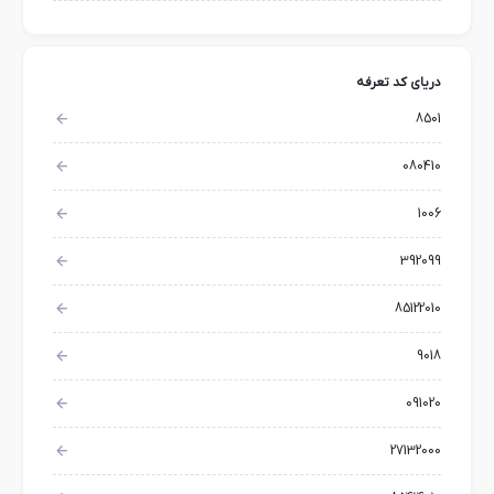
دریای کد تعرفه
8501
080410
1006
392099
85122010
9018
091020
27132000