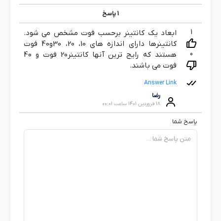
1
پاسخ
1
ابعاد یک کانتینر برحسب فوت مشخص می شود.
کانتینرها دارای اندازه های 10، 20، 30و40 فوت
0
هستند که رایج ترین آنها کانتینر20 فوت و 40
فوت می باشند.
Answer Link
رضا
18 فروردین 1401 ساعت 00:01
پاسخ شما