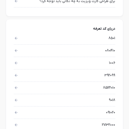
برای طراحی کارت ویزیت به چه نکاتی باید توجه کرد؟
دریای کد تعرفه
8501
080410
1006
392099
85122010
9018
091020
27132000