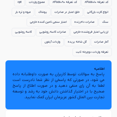
کد تعرفه 84551010
کد تعرفه 84551090
ممنوع واردات
cpt
انواع کارت بازرگانی
خلق اعتبار در صادرات
پوشاک
میوه و تره بار
سنگ
صادرات دام زنده
اعتبار سنجی تامین کننده خارجی
ارزیابی اعتبار فروشنده خارجی
صادرات کاسه روشویی
کاسه روشویی
آمار صادرات
گل شاخه بریده
واردات آیفون
تعرفه واردات دوچرخه ثابت
اطلاعیه
پاسخ به سوالات توسط کاربران به صورت داوطلبانه داده
می شود، در صورتی که پاسخی از نظر شما نادرست است
لطفا به آن رای منفی دهید و در صورت اطلاع از پاسخ
صحیح با در اختیار گذاشتن دانش خود به رشد و توسعه
تجارت بین الملل کشور عزیزمان ایران کمک نمایید.