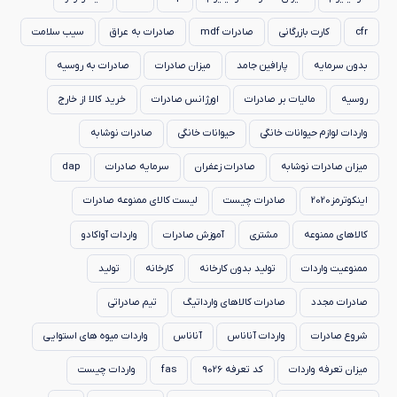
cfr
کارت بازرگانی
صادرات mdf
صادرات به عراق
سیب سلامت
بدون سرمایه
پارافین جامد
میزان صادرات
صادرات به روسیه
روسیه
مالیات بر صادرات
اورژانس صادرات
خرید کالا از خارج
واردات لوازم حیوانات خانگی
حیوانات خانگی
صادرات نوشابه
میزان صادرات نوشابه
صادرات زعفران
سرمایه صادرات
dap
اینکوترمز2020
صادرات چیست
لیست کالای ممنوعه صادرات
کالاهای ممنوعه
مشتری
آموزش صادرات
واردات آواکادو
ممنوعیت واردات
تولید بدون کارخانه
کارخانه
تولید
صادرات مجدد
صادرات کالاهای وارداتیگ
تیم صادراتی
شروع صادرات
واردات آناناس
آناناس
واردات میوه های استوایی
میزان تعرفه واردات
کد تعرفه 9026
fas
واردات چیست