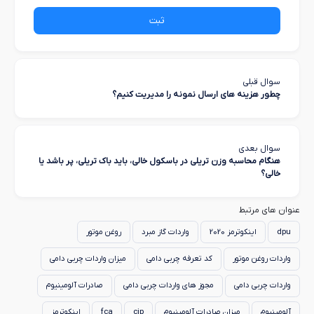
ثبت
سوال قبلی
چطور هزینه های ارسال نمونه را مدیریت کنیم؟
سوال بعدی
هنگام محاسبه وزن تریلی در باسکول خالی، باید باک تریلی، پر باشد یا
خالی؟
عنوان های مرتبط
dpu
اینکوترمز 2020
واردات گاز مبرد
روغن موتور
واردات روغن موتور
کد تعرفه چربی دامی
میزان واردات چربی دامی
واردات چربی دامی
مجوز های واردات چربی دامی
صادرات آلومینیوم
آلومینیوم
میزان صادرات آلومینیوم
cip
fca
اینکوترمز