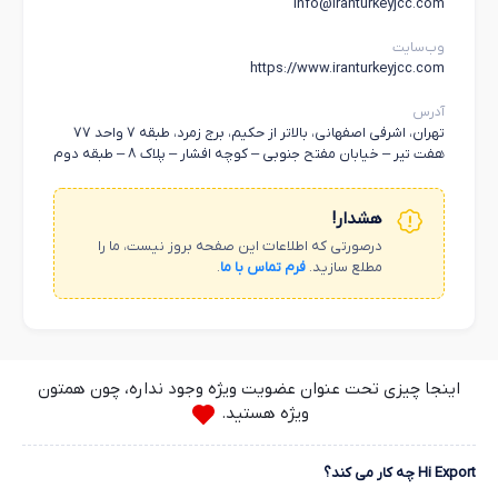
info@iranturkeyjcc.com
وب‌سایت
https://www.iranturkeyjcc.com
آدرس
تهران، اشرفی اصفهانی، بالاتر از حکیم، برج زمرد، طبقه 7 واحد 77
هفت تیر – خیابان مفتح جنوبی – کوچه افشار – پلاک 8 – طبقه دوم
هشدار!
درصورتی که اطلاعات این صفحه بروز نیست، ما را
مطلع سازید.
فرم تماس با ما
.
اینجا چیزی تحت عنوان عضویت ویژه وجود نداره، چون همتون
ویژه هستید.
Hi Export چه کار می کند؟