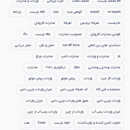
po مخفف چیست
مخفف کلمات
کارت بازرگانی
واردات و صادرات
re export
export
گواهی مبدا
coo
etd چیست
بارنامه
مانیفست
تعرفه ترجیحی
تعرفه
صادرات گازوئیل
قوانین صادرات گازوئیل
ممنوعیت صادرات
eta چیست
ifs
استاندارد های بین المللی
cut off time
حمل و نقل
حمل دریایی
pi
صادرات و واردات
صادرات لامپ
صادرات چراغ
صادرات وسایل روشنایی
dpu
اینکوترمز 2020
صادرات
واردات گاز مبرد
واردات
روغن موتور
واردات روغن موتور
مشخصات فنی کالا
کد تعرفه چربی دامی
میزان واردات چربی دامی
واردات چربی دامی
مجوز های واردات چربی دامی
میزان واردات
میزان واردات پمپ آب
واردات از چین
واردات پمپ آب از چین
تفاوت تامین کننده و تولیدکننده
sgs چیست
fssai
هند