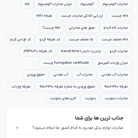
صادرات آلومینیوم
آلومینیوم
میزان صادرات آلومینیوم
cip
era چیست
ارزیابی آمادگی صادرات چیست
تعرفه mfn
صادرات کاه گندم
مجوز های صادراتی
tds چیست؟
era مخفف چیست
cy مخفف چیست
کد تعرفه گردو
کد اچ اس گردو
صادرات گردو
ترانزیت تایم یا transit time
کد تعرفه 84149030
میزان واردات کمپرسور
fumigation certificate چیست
صادرات آب معدنی
صادرات آب
آب معدنی
حقوق ورودی
تعرفه 95069190
حقوق ورودی به شماره تعرفه 95069190
تعرفه واردات
صادرات بنتونیت
بنتونیت
کاربردهای بنتونیت
جذاب ترین ها برای شما
صادرات لوازم یدکی خودرو به کدام کشور ها انجام میشود؟