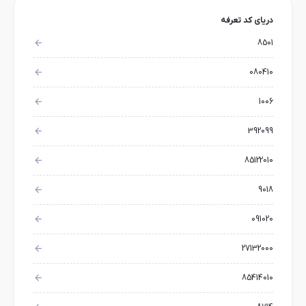
دریای کد تعرفه
8501
080410
1006
392099
85122010
9018
091020
27132000
85414010