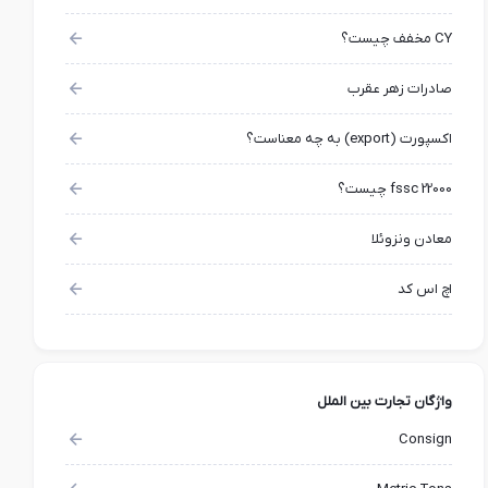
CY مخفف چیست؟
صادرات زهر عقرب
اکسپورت (export) به چه معناست؟
fssc 22000 چیست؟
معادن ونزوئلا
اچ اس کد
واژگان تجارت بین الملل
Consign