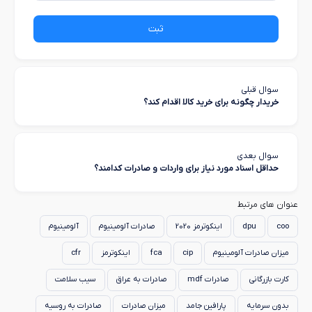
ثبت
سوال قبلی
خریدار چگونه برای خرید کالا اقدام کند؟
سوال بعدی
حداقل اسناد مورد نیاز برای واردات و صادرات کدامند؟
عنوان های مرتبط
coo
dpu
اینکوترمز 2020
صادرات آلومینیوم
آلومینیوم
میزان صادرات آلومینیوم
cip
fca
اینکوترمز
cfr
کارت بازرگانی
صادرات mdf
صادرات به عراق
سیب سلامت
بدون سرمایه
پارافین جامد
میزان صادرات
صادرات به روسیه