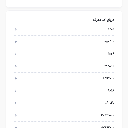
دریای کد تعرفه
8501
080410
1006
392099
85122010
9018
091020
27132000
85414010