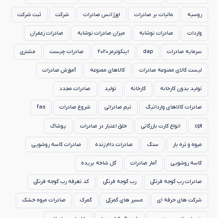
روسیه
مالیات بر صادرات
اورژانس صادرات
شرکت
ثبت شرکت
واردات
صادرات نوشابه
میزان صادرات نوشابه
صادرات زعفران
سرمایه صادرات
dap
اینکوترمز2020
صادرات چیست
مشتری
لیست کالای ممنوعه صادرات
کالاهای ممنوعه
آموزش صادرات
تولید بدون کارخانه
کارخانه
تولید
صادرات مجدد
صادرات کالاهای وارداتیگ
تیم صادراتی
شروع صادرات
fas
cpt
انواع کارت بازرگانی
خلق اعتبار در صادرات
پوشاک
میوه و تره بار
سنگ
صادرات دام زنده
صادرات کاسه روشویی
کاسه روشویی
آمار صادرات
گل شاخه بریده
صادرات رب گوجه فرنگی
رب گوجه فرنگی
کد تعرفه رب گوجه فرنگی
شرکت های حرفه ای
مسیر های گمرکی
گمرک
صادرات میوه خشک